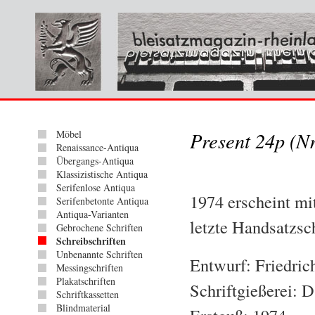
Möbel
Present 24p (Nr
Renaissance-Antiqua
Übergangs-Antiqua
Klassizistische Antiqua
Serifenlose Antiqua
1974 erscheint mi
Serifenbetonte Antiqua
Antiqua-Varianten
letzte Handsatzsch
Gebrochene Schriften
Schreibschriften
Unbenannte Schriften
Entwurf: Friedric
Messingschriften
Plakatschriften
Schriftgießerei: 
Schriftkassetten
Blindmaterial