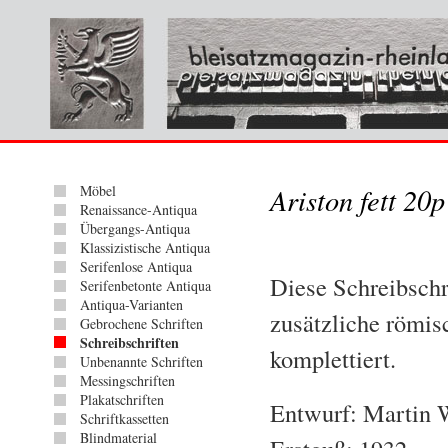
Möbel
Ariston fett 20p
Renaissance-Antiqua
Übergangs-Antiqua
Klassizistische Antiqua
Serifenlose Antiqua
Diese Schreibschr
Serifenbetonte Antiqua
Antiqua-Varianten
zusätzliche römis
Gebrochene Schriften
Schreibschriften
komplettiert.
Unbenannte Schriften
Messingschriften
Plakatschriften
Entwurf: Martin 
Schriftkassetten
Blindmaterial